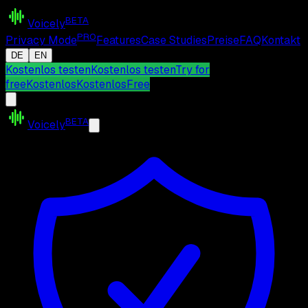
BETA
Voicely
PRO
Privacy Mode
Features
Case Studies
Preise
FAQ
Kontakt
DE
EN
Kostenlos testen
Kostenlos testen
Try for
free
Kostenlos
Kostenlos
Free
BETA
Voicely